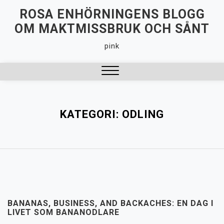
Hoppa
ROSA ENHÖRNINGENS BLOGG
till
OM MAKTMISSBRUK OCH SÅNT
innehåll
pink
Stäng
meny
KATEGORI:
ODLING
BANANAS, BUSINESS, AND BACKACHES: EN DAG I
LIVET SOM BANANODLARE