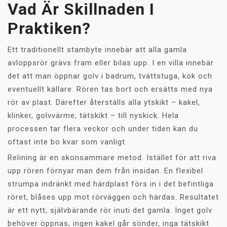
Vad Är Skillnaden I
Praktiken?
Ett traditionellt stambyte innebär att alla gamla
avloppsrör grävs fram eller bilas upp. I en villa innebär
det att man öppnar golv i badrum, tvättstuga, kök och
eventuellt källare. Rören tas bort och ersätts med nya
rör av plast. Därefter återställs alla ytskikt – kakel,
klinker, golvvärme, tätskikt – till nyskick. Hela
processen tar flera veckor och under tiden kan du
oftast inte bo kvar som vanligt.
Relining är en skonsammare metod. Istället för att riva
upp rören förnyar man dem från insidan. En flexibel
strumpa indränkt med härdplast förs in i det befintliga
röret, blåses upp mot rörväggen och härdas. Resultatet
är ett nytt, självbärande rör inuti det gamla. Inget golv
behöver öppnas, ingen kakel går sönder, inga tätskikt