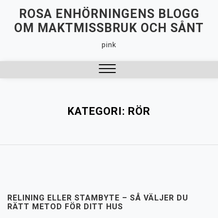
Hoppa
ROSA ENHÖRNINGENS BLOGG
till
OM MAKTMISSBRUK OCH SÅNT
innehåll
pink
Stäng
meny
KATEGORI:
RÖR
RELINING ELLER STAMBYTE – SÅ VÄLJER DU
RÄTT METOD FÖR DITT HUS