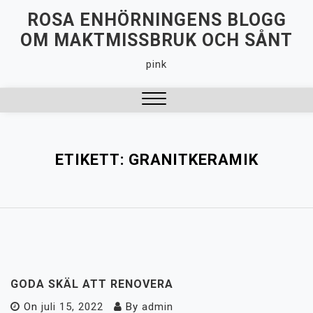
Hoppa
ROSA ENHÖRNINGENS BLOGG
till
OM MAKTMISSBRUK OCH SÅNT
innehåll
pink
Stäng
meny
ETIKETT:
GRANITKERAMIK
GODA SKÄL ATT RENOVERA
On
juli 15, 2022
By
admin