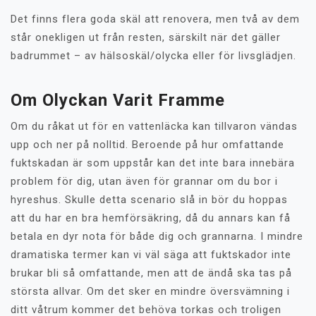
Det finns flera goda skäl att renovera, men två av dem
står onekligen ut från resten, särskilt när det gäller
badrummet – av hälsoskäl/olycka eller för livsglädjen.
Om Olyckan Varit Framme
Om du råkat ut för en vattenläcka kan tillvaron vändas
upp och ner på nolltid. Beroende på hur omfattande
fuktskadan är som uppstår kan det inte bara innebära
problem för dig, utan även för grannar om du bor i
hyreshus. Skulle detta scenario slå in bör du hoppas
att du har en bra hemförsäkring, då du annars kan få
betala en dyr nota för både dig och grannarna. I mindre
dramatiska termer kan vi väl säga att fuktskador inte
brukar bli så omfattande, men att de ändå ska tas på
största allvar. Om det sker en mindre översvämning i
ditt våtrum kommer det behöva torkas och troligen