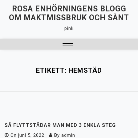
Hoppa
ROSA ENHÖRNINGENS BLOGG
till
OM MAKTMISSBRUK OCH SÅNT
innehåll
pink
Stäng
meny
ETIKETT:
HEMSTÄD
SÅ FLYTTSTÄDAR MAN MED 3 ENKLA STEG
On
juni 5, 2022
By
admin