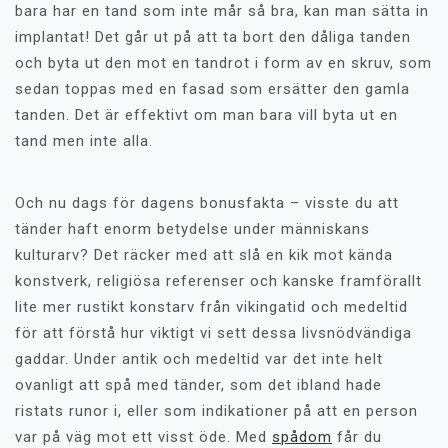
bara har en tand som inte mår så bra, kan man sätta in
implantat! Det går ut på att ta bort den dåliga tanden
och byta ut den mot en tandrot i form av en skruv, som
sedan toppas med en fasad som ersätter den gamla
tanden. Det är effektivt om man bara vill byta ut en
tand men inte alla.
Och nu dags för dagens bonusfakta – visste du att
tänder haft enorm betydelse under människans
kulturarv? Det räcker med att slå en kik mot kända
konstverk, religiösa referenser och kanske framförallt
lite mer rustikt konstarv från vikingatid och medeltid
för att förstå hur viktigt vi sett dessa livsnödvändiga
gaddar. Under antik och medeltid var det inte helt
ovanligt att spå med tänder, som det ibland hade
ristats runor i, eller som indikationer på att en person
var på väg mot ett visst öde. Med
spådom
får du