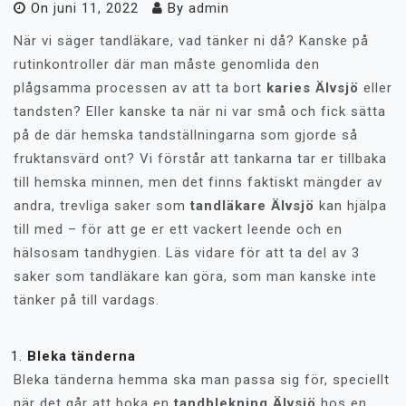
On
juni 11, 2022
By
admin
När vi säger tandläkare, vad tänker ni då? Kanske på
rutinkontroller där man måste genomlida den
plågsamma processen av att ta bort
karies Älvsjö
eller
tandsten? Eller kanske ta när ni var små och fick sätta
på de där hemska tandställningarna som gjorde så
fruktansvärd ont? Vi förstår att tankarna tar er tillbaka
till hemska minnen, men det finns faktiskt mängder av
andra, trevliga saker som
tandläkare Älvsjö
kan hjälpa
till med – för att ge er ett vackert leende och en
hälsosam tandhygien. Läs vidare för att ta del av 3
saker som tandläkare kan göra, som man kanske inte
tänker på till vardags.
Bleka tänderna
Bleka tänderna hemma ska man passa sig för, speciellt
när det går att boka en
tandblekning Älvsjö
hos en