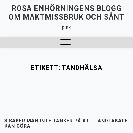
Hoppa
ROSA ENHÖRNINGENS BLOGG
till
OM MAKTMISSBRUK OCH SÅNT
innehåll
pink
Stäng
meny
ETIKETT:
TANDHÄLSA
3 SAKER MAN INTE TÄNKER PÅ ATT TANDLÄKARE
KAN GÖRA