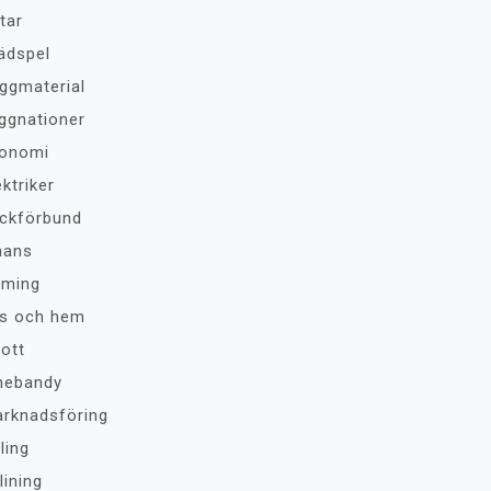
tar
ädspel
ggmaterial
ggnationer
onomi
ektriker
ckförbund
nans
ming
s och hem
rott
nebandy
rknadsföring
ling
lining