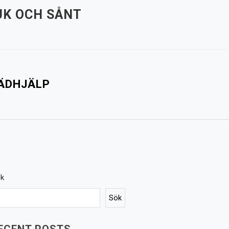
K OCH SÅNT
TÄDHJÄLP
k
Sök