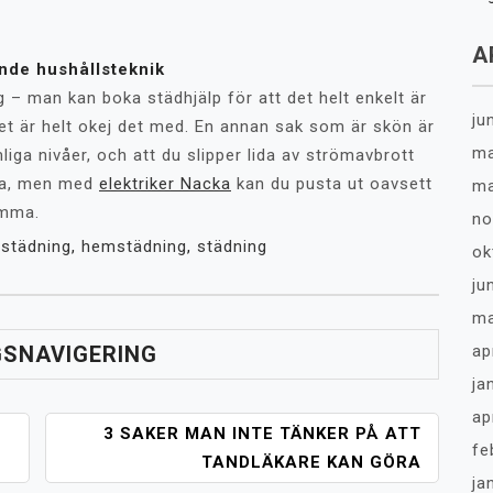
A
ande hushållsteknik
g – man kan boka städhjälp för att det helt enkelt är
ju
et är helt okej det med. En annan sak som är skön är
ma
iga nivåer, och att du slipper lida av strömavbrott
ika, men med
elektriker Nacka
kan du pusta ut oavsett
ma
emma.
no
tstädning
,
hemstädning
,
städning
ok
ju
ma
GSNAVIGERING
ap
ja
ap
3 SAKER MAN INTE TÄNKER PÅ ATT
fe
TANDLÄKARE KAN GÖRA
ja