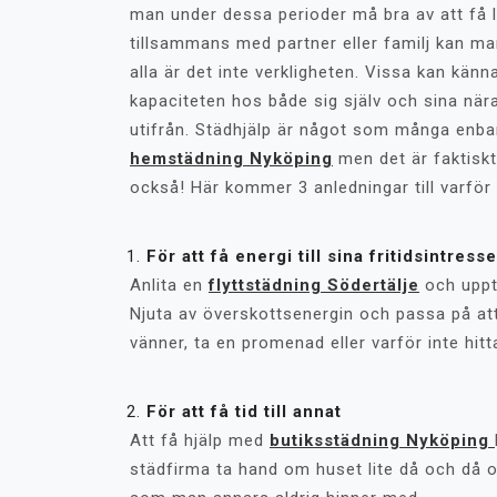
man under dessa perioder må bra av att få 
tillsammans med partner eller familj kan m
alla är det inte verkligheten. Vissa kan kän
kapaciteten hos både sig själv och sina när
utifrån. Städhjälp är något som många enba
hemstädning Nyköping
men det är faktiskt
också! Här kommer 3 anledningar till varfö
För att få energi till sina fritidsintress
Anlita en
flyttstädning Södertälje
och upptä
Njuta av överskottsenergin och passa på at
vänner, ta en promenad eller varför inte hi
För att få tid till annat
Att få hjälp med
butiksstädning Nyköping
städfirma ta hand om huset lite då och då och