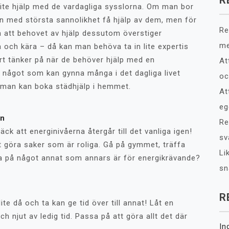
R
lite hjälp med de vardagliga sysslorna. Om man bor
an med största sannolikhet få hjälp av dem, men för
Re
na att behovet av hjälp dessutom överstiger
me
a och kära – då kan man behöva ta in lite expertis
rt tänker på när de behöver hjälp med en
At
 något som kan gynna många i det dagliga livet
oc
r man kan boka städhjälp i hemmet.
At
eg
en
Re
ck att energinivåerna återgår till det vanliga igen!
sv
t göra saker som är roliga. Gå på gymmet, träffa
Li
tta på något annat som annars är för energikrävande?
sn
R
lite då och ta kan ge tid över till annat! Låt en
 njut av ledig tid. Passa på att göra allt det där
In