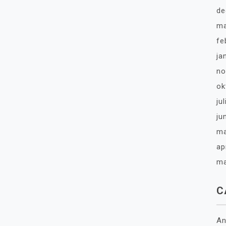
de
ma
fe
ja
no
ok
ju
ju
ma
ap
ma
C
An