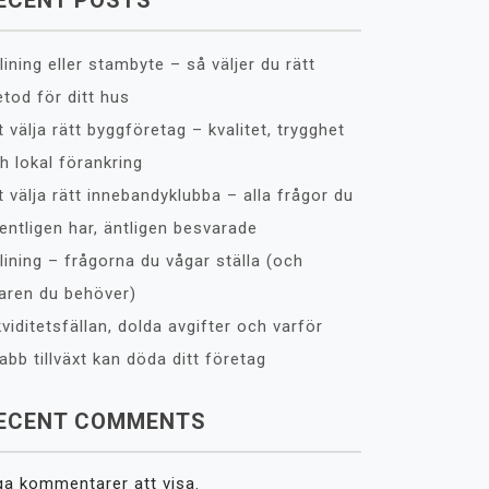
ECENT POSTS
lining eller stambyte – så väljer du rätt
tod för ditt hus
t välja rätt byggföretag – kvalitet, trygghet
h lokal förankring
t välja rätt innebandyklubba – alla frågor du
entligen har, äntligen besvarade
lining – frågorna du vågar ställa (och
aren du behöver)
kviditetsfällan, dolda avgifter och varför
abb tillväxt kan döda ditt företag
ECENT COMMENTS
ga kommentarer att visa.