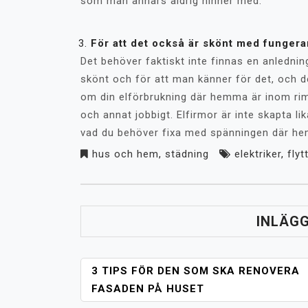
som man annars aldrig hinner med.
För att det också är skönt med funger
Det behöver faktiskt inte finnas en anlednin
skönt och för att man känner för det, och d
om din elförbrukning där hemma är inom riml
och annat jobbigt. Elfirmor är inte skapta l
vad du behöver fixa med spänningen där h
hus och hem
,
städning
elektriker
,
flyt
INLÄG
3 TIPS FÖR DEN SOM SKA RENOVERA
FASADEN PÅ HUSET