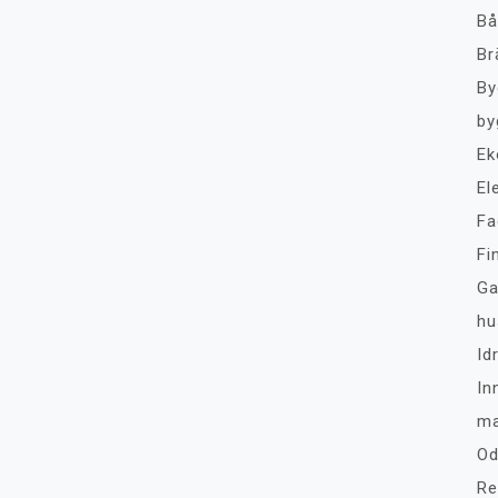
Bå
Br
By
by
Ek
El
Fa
Fi
Ga
hu
Id
In
ma
Od
Re