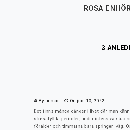
Hoppa
ROSA ENHÖR
till
innehåll
3 ANLED
By
admin
On
juni 10, 2022
Det finns många gånger i livet där man känner
stressfyllda perioder, under intensiva säson
förälder och timmarna bara springer iväg. Oa