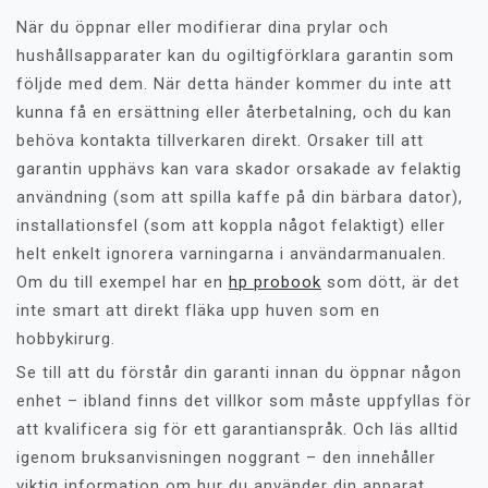
När du öppnar eller modifierar dina prylar och
hushållsapparater kan du ogiltigförklara garantin som
följde med dem. När detta händer kommer du inte att
kunna få en ersättning eller återbetalning, och du kan
behöva kontakta tillverkaren direkt. Orsaker till att
garantin upphävs kan vara skador orsakade av felaktig
användning (som att spilla kaffe på din bärbara dator),
installationsfel (som att koppla något felaktigt) eller
helt enkelt ignorera varningarna i användarmanualen.
Om du till exempel har en
hp probook
som dött, är det
inte smart att direkt fläka upp huven som en
hobbykirurg.
Se till att du förstår din garanti innan du öppnar någon
enhet – ibland finns det villkor som måste uppfyllas för
att kvalificera sig för ett garantianspråk. Och läs alltid
igenom bruksanvisningen noggrant – den innehåller
viktig information om hur du använder din apparat