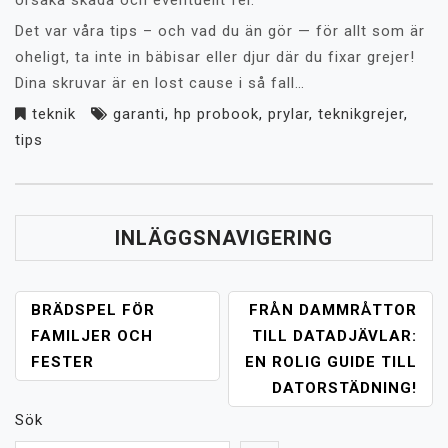
orsaka skada och eventuellt fel.
Det var våra tips – och vad du än gör — för allt som är
oheligt, ta inte in bäbisar eller djur där du fixar grejer!
Dina skruvar är en lost cause i så fall…
teknik
garanti
,
hp probook
,
prylar
,
teknikgrejer
,
tips
INLÄGGSNAVIGERING
BRÄDSPEL FÖR
FRÅN DAMMRÅTTOR
FAMILJER OCH
TILL DATADJÄVLAR:
FESTER
EN ROLIG GUIDE TILL
DATORSTÄDNING!
Sök