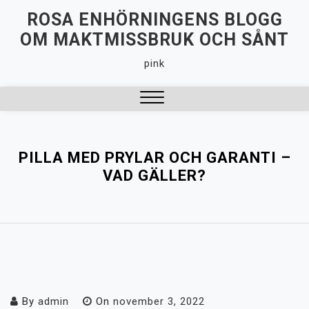
Hoppa
ROSA ENHÖRNINGENS BLOGG
till
OM MAKTMISSBRUK OCH SÅNT
innehåll
pink
Stäng
meny
PILLA MED PRYLAR OCH GARANTI –
VAD GÄLLER?
By
admin
On
november 3, 2022